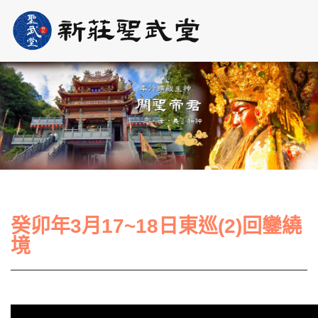
癸卯年3月17~18日東巡(2)回鑾繞
境