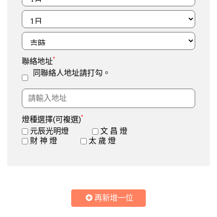
*
聯絡地址
同聯絡人地址請打勾。
*
燈種選擇(可複選)
元辰光明燈
文 昌 燈
財 神 燈
太 歲 燈
再新增一位