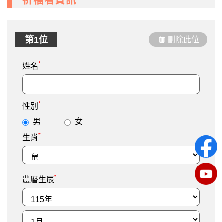
祈福者資訊
第1位
刪除此位
*
姓名
*
性別
男
女
*
生肖
*
農曆生辰