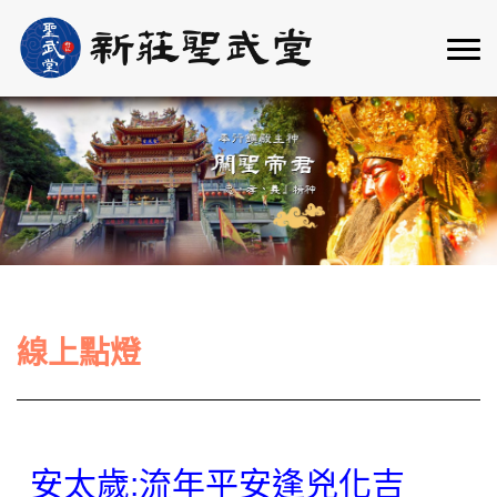
線上點燈
安太歲:流年平安逢兇化吉