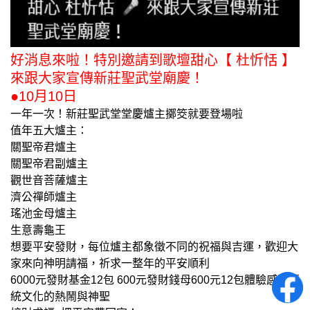
好消息來啦！特別邀請到歌壇甜心【 杜忻恬 】
來跟大家宣傳新莊聖武堂廟慶！
●10月10日
一年一次！新莊聖武堂堂慶爐主擲筊就要登場啦
值年五大爐主：
關聖帝君爐主
關聖帝君副爐主
觀世音菩薩爐主
濟公禪師爐主
瑤池金母爐主
生意壽龜王
想要平安發財，每位爐主都象徵不同的祝福與吉運，歡迎大
家來向神明請福，祈求一整年的平安順利
6000元發財基金12包 600元發財錢母600元12包體驗感受傳
統文化的熱鬧與神聖