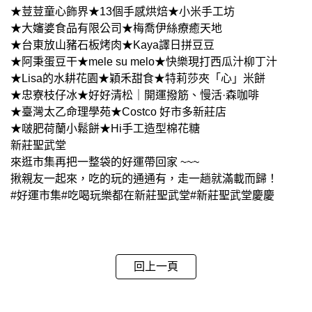
★荳荳童心飾界★13個手感烘焙★小米手工坊
★大嬸婆食品有限公司★梅喬伊絲療癒天地
★台東放山豬石板烤肉★Kaya譯日拼豆豆
★阿秉蛋豆干★mele su melo★快樂現打西瓜汁柳丁汁
★Lisa的水耕花園★穎禾甜食★特莉莎夾「心」米餅
★忠寮枝仔冰★好好清松｜開運撥筋、慢活·森咖啡
★臺灣太乙命理學苑★Costco 好市多新莊店
★啵肥荷蘭小鬆餅★Hi手工造型棉花糖
新莊聖武堂
來逛市集再把一整袋的好運帶回家 ~~~
揪親友一起來，吃的玩的通通有，走一趟就滿載而歸！
#好運市集#吃喝玩樂都在新莊聖武堂#新莊聖武堂慶慶
回上一頁