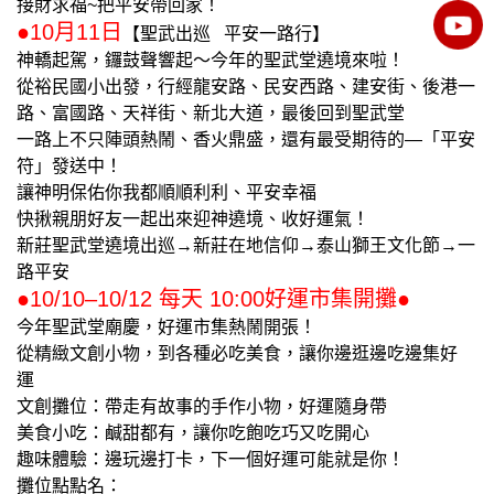
接財求福~把平安帶回家！
●10月11日
【聖武出巡 平安一路行】
神轎起駕，鑼鼓聲響起～今年的聖武堂遶境來啦！
從裕民國小出發，行經龍安路、民安西路、建安街、後港一
路、富國路、天祥街、新北大道，最後回到聖武堂
一路上不只陣頭熱鬧、香火鼎盛，還有最受期待的—「平安
符」發送中！
讓神明保佑你我都順順利利、平安幸福
快揪親朋好友一起出來迎神遶境、收好運氣！
新莊聖武堂遶境出巡→新莊在地信仰→泰山獅王文化節→一
路平安
●10/10–10/12 每天 10:00好運市集開攤●
今年聖武堂廟慶，好運市集熱鬧開張！
從精緻文創小物，到各種必吃美食，讓你邊逛邊吃邊集好
運
文創攤位：帶走有故事的手作小物，好運隨身帶
美食小吃：鹹甜都有，讓你吃飽吃巧又吃開心
趣味體驗：邊玩邊打卡，下一個好運可能就是你！
攤位點點名：