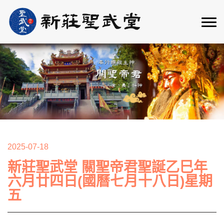
2025-07-18
新莊聖武堂 關聖帝君聖誕乙巳年
六月廿四日(國曆七月十八日)星期
五